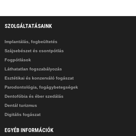
FELIRATKOZÁS
ADATVÉDELMI TÁJÉKOZTATÓ
(*)
SZOLGÁLTATÁSAINK
Elolvastam, és elfogadom az
Adatkezelési
tájékoztatóban
foglaltakat!
Implantálás, fogbeültetés
Szájsebészet és csontpótlás
Fogpótlások
Láthatatlan fogszabályozás
Esztétikai és konzerváló fogászat
Parodontológia, fogágybetegségek
Dentofóbia és éber szedálás
Dentál turizmus
Digitális fogászat
EGYÉB INFORMÁCIÓK