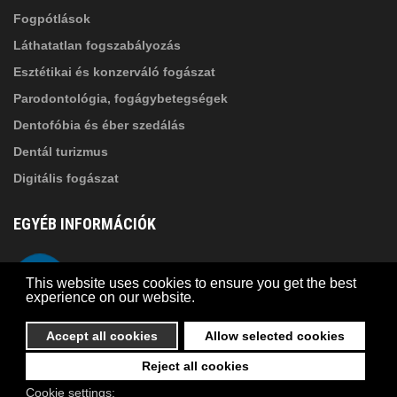
Fogpótlások
Láthatatlan fogszabályozás
Esztétikai és konzerváló fogászat
Parodontológia, fogágybetegségek
Dentofóbia és éber szedálás
Dentál turizmus
Digitális fogászat
EGYÉB INFORMÁCIÓK
A Suba Dentistről
Telefon
This website uses cookies to ensure you get the best
Adatkezelési szabályzat
experience on our website.
Kapcsolat
Accept all cookies
Allow selected cookies
Reject all cookies
© 2026 Suba Dental | Webdesign by
FRIK
Cookie settings: