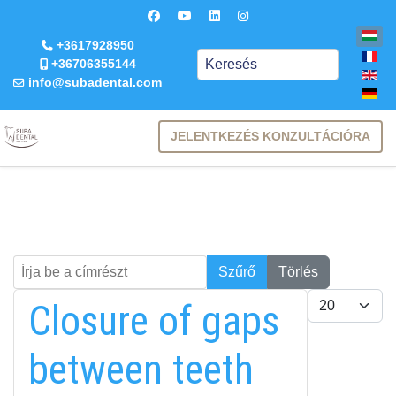
+3617928950
Keresés
+36706355144
info@subadental.com
JELENTKEZÉS KONZULTÁCIÓRA
Írja be a címrészt
Keresés
Szűrő
Törlés
Tételek #
Closure of gaps
between teeth