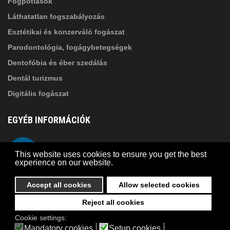
Fogpótlások
Láthatatlan fogszabályozás
Esztétikai és konzerváló fogászat
Parodontológia, fogágybetegségek
Dentofóbia és éber szedálás
Dentál turizmus
Digitális fogászat
EGYÉB INFORMÁCIÓK
A Suba Dentistről
Telefon
This website uses cookies to ensure you get the best
Adatkezelési szabályzat
experience on our website.
Kapcsolat
Accept all cookies
Allow selected cookies
Reject all cookies
© 2026 Suba Dental | Webdesign by
FRIK
Cookie settings:
Akadálymentesítési nyilatkozat
Mandatory cookies
Setup cookies