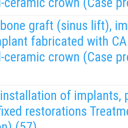
l-ceramic crown (Case pr
bone graft (sinus lift), i
mplant fabricated with 
l-ceramic crown (Case pr
installation of implants,
fixed restorations Treatm
EMAILCIME
b
fab
n) (57)
fa-