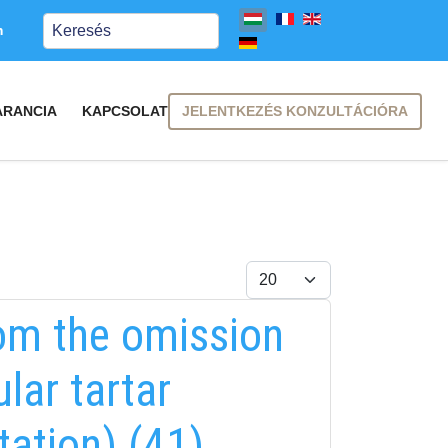
Keresés
m
JELENTKEZÉS KONZULTÁCIÓRA
ARANCIA
KAPCSOLAT
Tételek #
rom the omission
lar tartar
ation) (41)