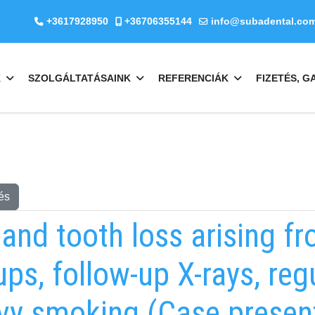
+3617928950
+36706355144
info@subadental.co
K
SZOLGÁLTATÁSAINK
REFERENCIÁK
FIZETÉS, G
és
 and tooth loss arising f
ps, follow-up X-rays, regu
vy smoking (Case present