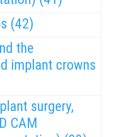
s (42)
nd the
ed implant crowns
mplant surgery,
CAD CAM