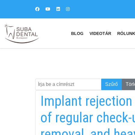
BLOG
VIDEOTÁR
RÓLUN
Írja be a címrészt
Keresés
Szűrő
Törl
Implant rejection
of regular check-u
removal, and hea