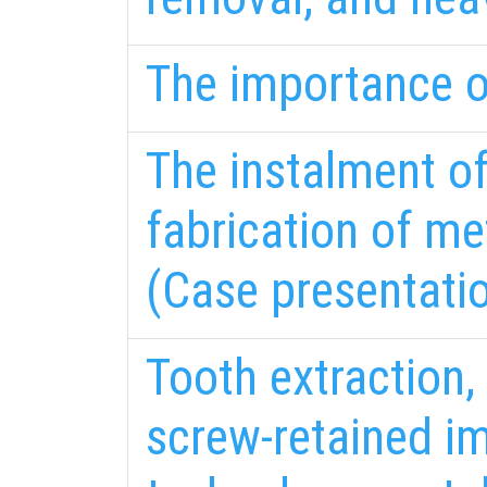
The importance o
The instalment o
fabrication of m
(Case presentatio
Tooth extraction, 
screw-retained i