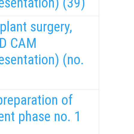
esentation) (39)
mplant surgery,
CAD CAM
esentation) (no.
 preparation of
ent phase no. 1
FELIRATKOZÁS