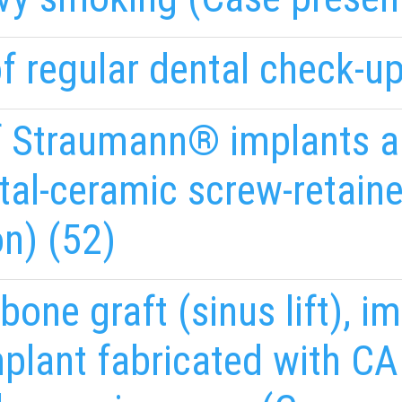
f regular dental check-up
f Straumann® implants a
etal-ceramic screw-retain
n) (52)
bone graft (sinus lift), i
mplant fabricated with 