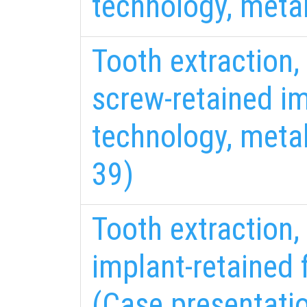
technology, meta
Tooth extraction, 
screw-retained i
technology, meta
39)
Tooth extraction, 
implant-retained 
fab
fa
(Case presentatio
fa-
fa-
ITT TALÁL MEG