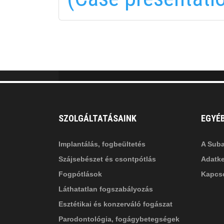
MINKET
facebook-
in
fa
f
fa-
li
in
SZOLGÁLTATÁSAINK
EGYÉ
Implantálás, fogbeültetés
A Suba
Szájsebészet és csontpótlás
Adatke
Fogpótlások
Kapcso
Láthatatlan fogszabályozás
Esztétikai és konzerváló fogászat
Parodontológia, fogágybetegségek