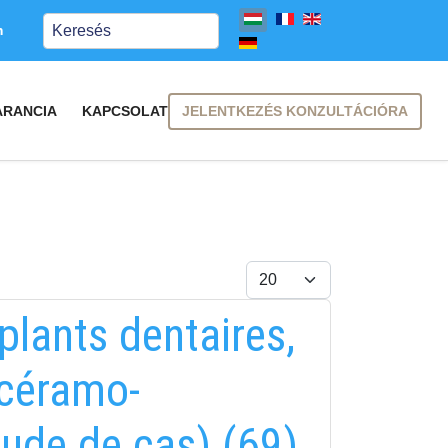
Keresés
m
JELENTKEZÉS KONZULTÁCIÓRA
ARANCIA
KAPCSOLAT
Tételek #
plants dentaires,
 céramo-
tude de cas) (69)