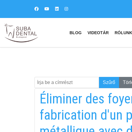
BLOG
VIDEOTÁR
RÓLUN
Írja be a címrészt
Keresés
Szűrő
Törl
Éliminer des foye
fabrication d'un 
métallique avec 