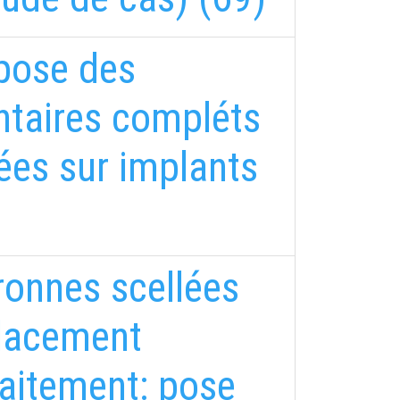
 pose des
entaires compléts
ées sur implants
ronnes scellées
placement
raitement: pose