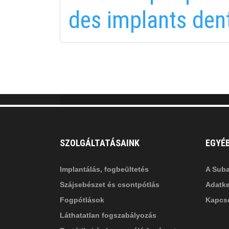
fab
fa
des implants dent
fa-
fa-
ITT TALÁL MEG
MINKET
facebook-
in
fa
f
fa-
li
in
SZOLGÁLTATÁSAINK
EGYÉ
Implantálás, fogbeültetés
A Suba
Szájsebészet és csontpótlás
Adatke
Fogpótlások
Kapcso
Láthatatlan fogszabályozás