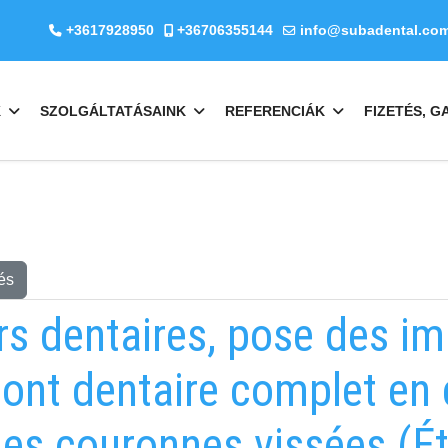
+3617928950
+36706355144
info@subadental.co
K
SZOLGÁLTATÁSAINK
REFERENCIÁK
FIZETÉS, G
és
rs dentaires, pose des im
pont dentaire complet en
des couronnes vissées (É