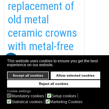
replacement of
Esztétikai és konzerváló fogászat
Parodontológia, fogágybetegségek
old metal
Dentofóbia és éber szedálás
Dentál turizmus
ceramic crowns
Digitális fogászat
with metal-free
EGYÉB INFORMÁCIÓK
zirconia crowns
A Suba Dentistről
Telefon
This website uses cookies to ensure you get the best
Adatkezelési szabályzat
experience on our website.
(94)
Kapcsolat
Accept all cookies
Allow selected cookies
Reject all cookies
© 2026 Suba Dental | Webdesign by
FRIK
Cookie settings:
Akadálymentesítési nyilatkozat
Mandatory cookies
Setup cookies
Statistical cookies
Marketing Cookies