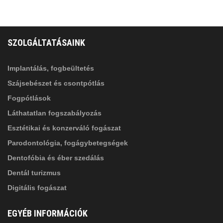
FELIRATKOZÁS
ADATVÉDELMI TÁJÉKOZTATÓ
(*)
SZOLGÁLTATÁSAINK
Elolvastam, és elfogadom az
Adatkezelési
tájékoztatóban
foglaltakat!
Implantálás, fogbeültetés
Szájsebészet és csontpótlás
Fogpótlások
Láthatatlan fogszabályozás
Esztétikai és konzerváló fogászat
Parodontológia, fogágybetegségek
Dentofóbia és éber szedálás
Dentál turizmus
Digitális fogászat
EGYÉB INFORMÁCIÓK