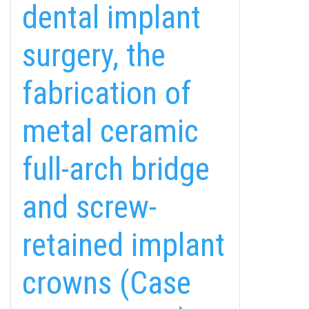
dental implant
surgery, the
fabrication of
metal ceramic
full-arch bridge
and screw-
fab
fab
fab
retained implant
fa-
fa-
fa-
ITT TALÁL MEG
MINKET
facebook-
instagram
youtube-
fab
crowns (Case
f
square
fa-
EMAILCIME
linkedin-