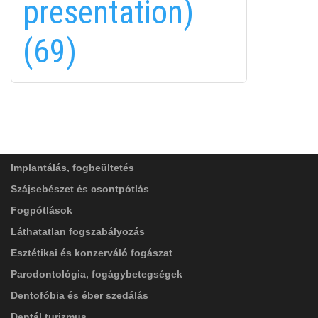
presentation)
in
(69)
FELIRATKOZÁS
FELIRATKOZÁS
ADATVÉDELMI TÁJÉKOZTATÓ
(*)
SZOLGÁLTATÁSAINK
Elolvastam, és elfogadom az
Adatkezelési
tájékoztatóban
foglaltakat!
Implantálás, fogbeültetés
Szájsebészet és csontpótlás
Fogpótlások
Láthatatlan fogszabályozás
Esztétikai és konzerváló fogászat
Parodontológia, fogágybetegségek
Dentofóbia és éber szedálás
Dentál turizmus