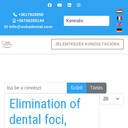
+3617928950
Keresés
+36706355144
info@subadental.com
JELENTKEZÉS KONZULTÁCIÓRA
Írja be a címrészt
Keresés
Szűrő
Törlés
Tételek #
Elimination of
dental foci,