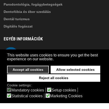
Parodontológia, fogágybetegségek
Dentofóbia és éber szedálás
Dentál turizmus
Digitális fogászat
EGYÉB INFORMÁCIÓK
A Suba Dentistről
Telefon
This website uses cookies to ensure you get the best
Adatkezelési szabályzat
experience on our website.
Kapcsolat
Accept all cookies
Allow selected cookies
Reject all cookies
© 2026 Suba Dental | Webdesign by
FRIK
Cookie settings:
Akadálymentesítési nyilatkozat
Mandatory cookies
Setup cookies
Statistical cookies
Marketing Cookies