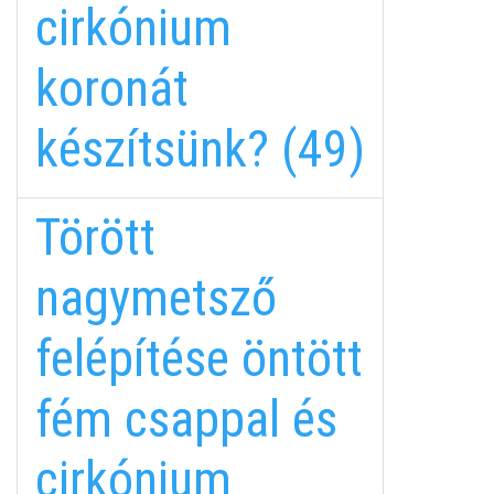
cirkónium
koronát
készítsünk? (49)
Törött
nagymetsző
felépítése öntött
fém csappal és
fab
fab
fab
cirkónium
fa-
fa-
fa-
ITT TALÁL MEG
MINKET