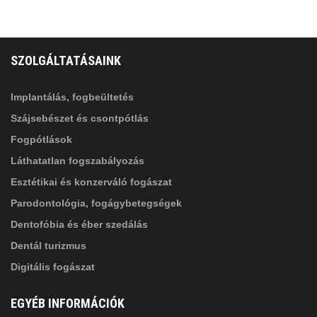
FELIRATKOZÁS
ADATVÉDELMI TÁJÉKOZTATÓ
(*)
SZOLGÁLTATÁSAINK
Elolvastam, és elfogadom az
Adatkezelési
tájékoztatóban
foglaltakat!
Implantálás, fogbeültetés
Szájsebészet és csontpótlás
Fogpótlások
Láthatatlan fogszabályozás
Esztétikai és konzerváló fogászat
Parodontológia, fogágybetegségek
Dentofóbia és éber szedálás
Dentál turizmus
Digitális fogászat
EGYÉB INFORMÁCIÓK