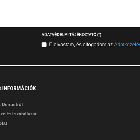
EMAILCIME
b
fab
fa-
stagram
youtube-
b
square
ADATVÉDELMI TÁJÉKOZTATÓ
(*)
nkedin-
Elolvastam, és elfogadom az
Adatkezelés
B INFORMÁCIÓK
 Dentistről
zelési szabályzat
lat