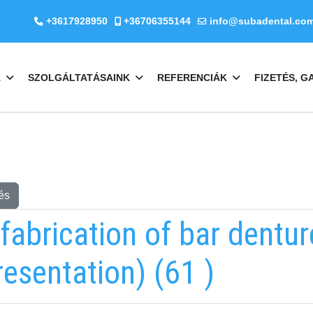
+3617928950
+36706355144
info@subadental.co
K
SZOLGÁLTATÁSAINK
REFERENCIÁK
FIZETÉS, G
és
 fabrication of bar dentu
esentation) (61 )