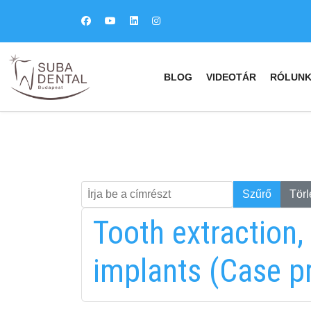
BLOG
VIDEOTÁR
RÓLUN
Írja be a címrészt
Keresés
Szűrő
Törl
Tooth extraction,
implants (Case pr