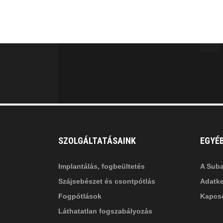
fab
fa
fa-
fa-
ITT TALÁL MEG
MINKET
facebook-
in
fa
f
fa-
li
in
SZOLGÁLTATÁSAINK
EGYÉ
Implantálás, fogbeültetés
A Suba
Szájsebészet és csontpótlás
Adatke
Fogpótlások
Kapcso
Láthatatlan fogszabályozás