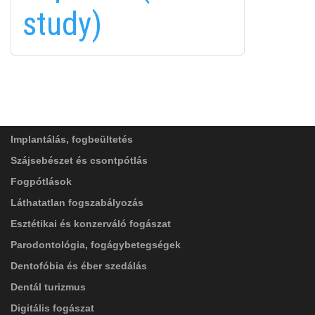
study)
FELIRATKOZÁS
FELIRATKOZÁS
ADATVÉDELMI TÁJÉKOZTATÓ
(*)
SZOLGÁLTATÁSAINK
Elolvastam, és elfogadom az
Adatkezelési
tájékoztatóban
foglaltakat!
Implantálás, fogbeültetés
Szájsebészet és csontpótlás
Fogpótlások
Láthatatlan fogszabályozás
Esztétikai és konzerváló fogászat
Parodontológia, fogágybetegségek
Dentofóbia és éber szedálás
Dentál turizmus
Digitális fogászat