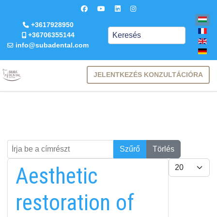
+3617928950
Keresés
+36706355144
info@subadental.com
JELENTKEZÉS KONZULTÁCIÓRA
Írja be a címrészt
Keresés
Szűrő
Törlés
Tételek #
Aesthetic
restoration of