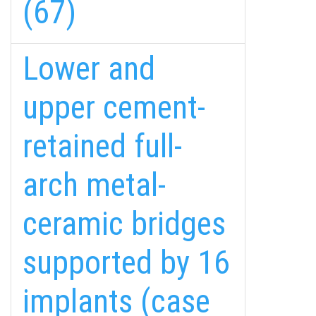
(67)
Lower and
upper cement-
retained full-
arch metal-
fab
fab
fab
ceramic bridges
fa-
fa-
fa-
ITT TALÁL MEG
MINKET
facebook-
instagram
youtube-
fab
supported by 16
f
square
fa-
EMAILCIME
linkedin-
implants (case
in