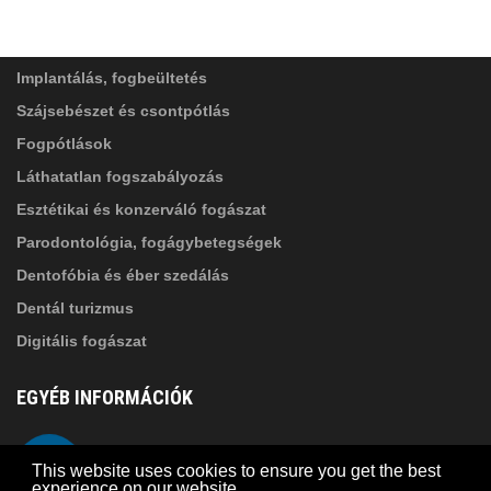
SZOLGÁLTATÁSAINK
Elolvastam, és elfogadom az
Adatkezelési
tájékoztatóban
foglaltakat!
Implantálás, fogbeültetés
Szájsebészet és csontpótlás
Fogpótlások
Láthatatlan fogszabályozás
Esztétikai és konzerváló fogászat
Parodontológia, fogágybetegségek
Dentofóbia és éber szedálás
Dentál turizmus
Digitális fogászat
EGYÉB INFORMÁCIÓK
A Suba Dentistről
Telefon
This website uses cookies to ensure you get the best
Adatkezelési szabályzat
experience on our website.