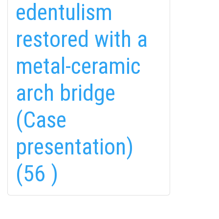
edentulism
restored with a
metal-ceramic
fab
fab
fab
arch bridge
fa-
fa-
fa-
ITT TALÁL MEG
MINKET
facebook-
instagram
youtube-
fab
(Case
f
square
fa-
EMAILCIME
linkedin-
presentation)
in
(56 )
FELIRATKOZÁS
FELIRATKOZÁS
ADATVÉDELMI TÁJÉKOZTATÓ
(*)