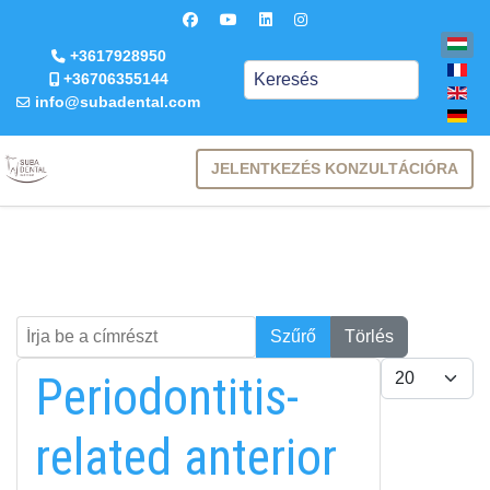
+3617928950
Keresés
+36706355144
info@subadental.com
JELENTKEZÉS KONZULTÁCIÓRA
Írja be a címrészt
Keresés
Szűrő
Törlés
Tételek #
Periodontitis-
related anterior