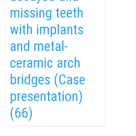
missing teeth
with implants
and metal-
fab
fab
fab
ceramic arch
fa-
fa-
fa-
ITT TALÁL MEG
MINKET
facebook-
instagram
youtube-
fab
bridges (Case
f
square
fa-
EMAILCIME
linkedin-
presentation)
in
(66)
FELIRATKOZÁS
FELIRATKOZÁS