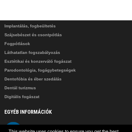
ADATVÉDELMI TÁJÉKOZTATÓ
(*)
SZOLGÁLTATÁSAINK
Elolvastam, és elfogadom az
Adatkezelési
tájékoztatóban
foglaltakat!
Implantálás, fogbeültetés
Szájsebészet és csontpótlás
Fogpótlások
Láthatatlan fogszabályozás
Esztétikai és konzerváló fogászat
Parodontológia, fogágybetegségek
Dentofóbia és éber szedálás
Dentál turizmus
Digitális fogászat
EGYÉB INFORMÁCIÓK
A Suba Dentistről
Telefon
This website uses cookies to ensure you get the best