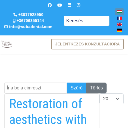
+3617928950
Keresés
+36706355144
info@subadental.com
JELENTKEZÉS KONZULTÁCIÓRA
Írja be a címrészt
Keresés
Szűrő
Törlés
Tételek #
Restoration of
aesthetics with