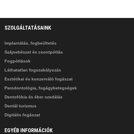
FELIRATKOZÁS
ADATVÉDELMI TÁJÉKOZTATÓ
(*)
SZOLGÁLTATÁSAINK
Elolvastam, és elfogadom az
Adatkezelési
tájékoztatóban
foglaltakat!
Implantálás, fogbeültetés
Szájsebészet és csontpótlás
Fogpótlások
Láthatatlan fogszabályozás
Esztétikai és konzerváló fogászat
Parodontológia, fogágybetegségek
Dentofóbia és éber szedálás
Dentál turizmus
Digitális fogászat
EGYÉB INFORMÁCIÓK