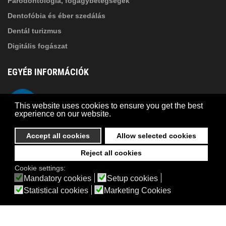
Parodontológia, fogágybetegségek
Dentofóbia és éber szedálás
Dentál turizmus
Digitális fogászat
EGYÉB INFORMÁCIÓK
A Suba Dentistről
Telefon
This website uses cookies to ensure you get the best
Adatkezelési szabályzat
experience on our website.
Kapcsolat
Accept all cookies
Allow selected cookies
Reject all cookies
© 2026 Suba Dental | Webdesign by
FRIK
Cookie settings:
Akadálymentesítési nyilatkozat
Mandatory cookies
Setup cookies
Statistical cookies
Marketing Cookies