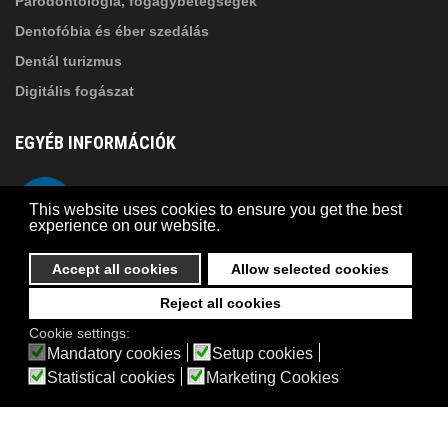
Parodontológia, fogágybetegségek
Dentofóbia és éber szedálás
Dentál turizmus
Digitális fogászat
EGYÉB INFORMÁCIÓK
A Suba Dentistről
Telefon
This website uses cookies to ensure you get the best
Adatkezelési szabályzat
experience on our website.
Kapcsolat
Accept all cookies
Allow selected cookies
Reject all cookies
© 2026 Suba Dental | Webdesign by
FRIK
Cookie settings:
Akadálymentesítési nyilatkozat
Mandatory cookies
Setup cookies
Statistical cookies
Marketing Cookies