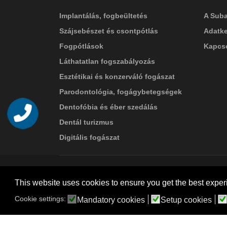
Implantálás, fogbeültetés
A Suba
Szájsebészet és csontpótlás
Adatke
Fogpótlások
Kapcso
Láthatatlan fogszabályozás
Esztétikai és konzerváló fogászat
Parodontológia, fogágybetegségek
Dentofóbia és éber szedálás
Telefon
Dentál turizmus
Digitális fogászat
© 2026 Suba Dental | Webdesign by
FRIK
This website uses cookies to ensure you get the best exper
Akadálymentesítési nyilatkozat
Cookie settings:
Mandatory cookies
Setup cookies