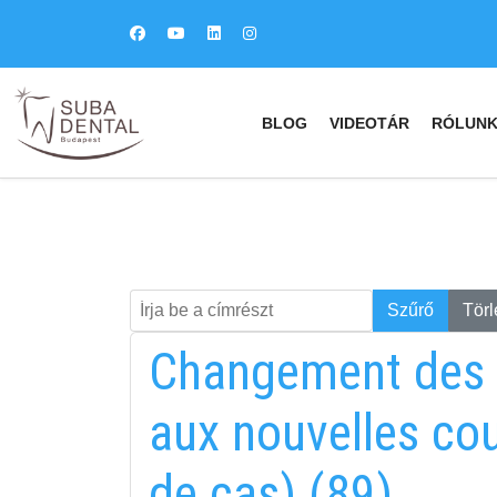
BLOG
VIDEOTÁR
RÓLUN
Írja be a címrészt
Keresés
Szűrő
Törl
Changement des 
aux nouvelles co
de cas) (89)