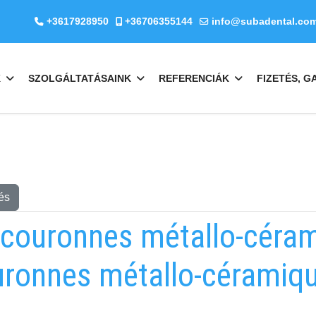
+3617928950
+36706355144
info@subadental.co
K
SZOLGÁLTATÁSAINK
REFERENCIÁK
FIZETÉS, G
és
couronnes métallo-céram
uronnes métallo-céramiqu