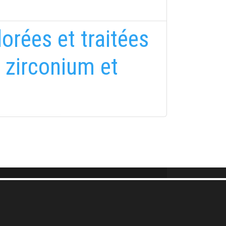
orées et traitées
zirconium et
FELIRATKOZÁS
FELIRATKOZÁS
i tájékoztatóban
foglaltakat!