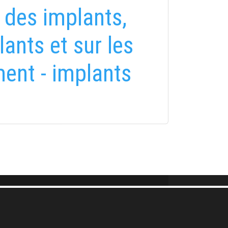
des implants,
ants et sur les
ment - implants
FELIRATKOZÁS
FELIRATKOZÁS
i tájékoztatóban
foglaltakat!