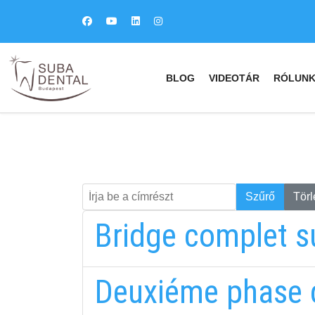
BLOG
VIDEOTÁR
RÓLUN
Írja be a címrészt
Keresés
Szűrő
Törl
Bridge complet su
Deuxiéme phase d