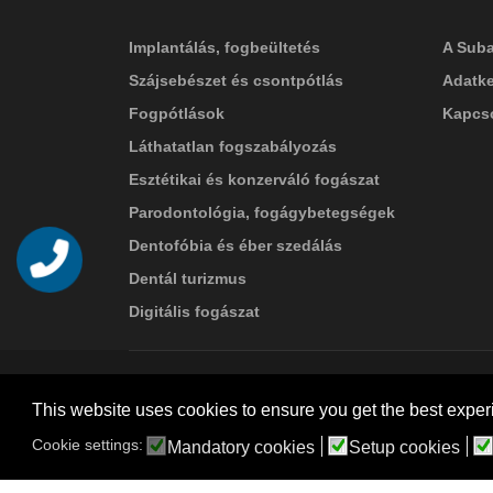
Implantálás, fogbeültetés
A Suba
Szájsebészet és csontpótlás
Adatke
Fogpótlások
Kapcso
Láthatatlan fogszabályozás
Esztétikai és konzerváló fogászat
Parodontológia, fogágybetegségek
Dentofóbia és éber szedálás
Telefon
Dentál turizmus
Digitális fogászat
© 2026 Suba Dental | Webdesign by
FRIK
This website uses cookies to ensure you get the best exper
Akadálymentesítési nyilatkozat
Cookie settings:
Mandatory cookies
Setup cookies