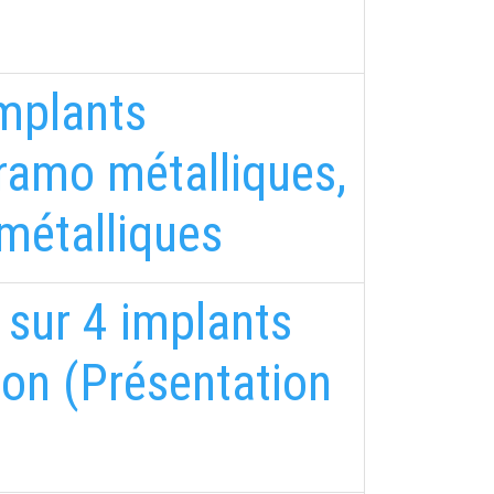
implants
ramo métalliques,
métalliques
 sur 4 implants
ion (Présentation