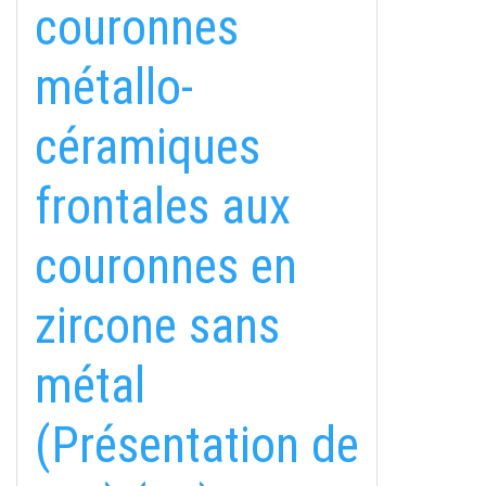
couronnes
métallo-
céramiques
frontales aux
couronnes en
fab
fab
fab
zircone sans
fa-
fa-
fa-
ITT TALÁL MEG
MINKET
facebook-
instagram
youtube-
fab
métal
f
square
fa-
EMAILCIME
linkedin-
(Présentation de
in