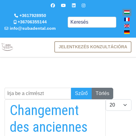
+3617928950
Keresés
+36706355144
info@subadental.com
JELENTKEZÉS KONZULTÁCIÓRA
Írja be a címrészt
Keresés
Szűrő
Törlés
Tételek #
Changement
des anciennes