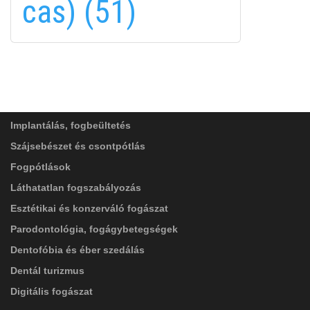
cas) (51)
FELIRATKOZÁS
FELIRATKOZÁS
ADATVÉDELMI TÁJÉKOZTATÓ
(*)
SZOLGÁLTATÁSAINK
Elolvastam, és elfogadom az
Adatkezelési
tájékoztatóban
foglaltakat!
Implantálás, fogbeültetés
Szájsebészet és csontpótlás
Fogpótlások
Láthatatlan fogszabályozás
Esztétikai és konzerváló fogászat
Parodontológia, fogágybetegségek
Dentofóbia és éber szedálás
Dentál turizmus
Digitális fogászat