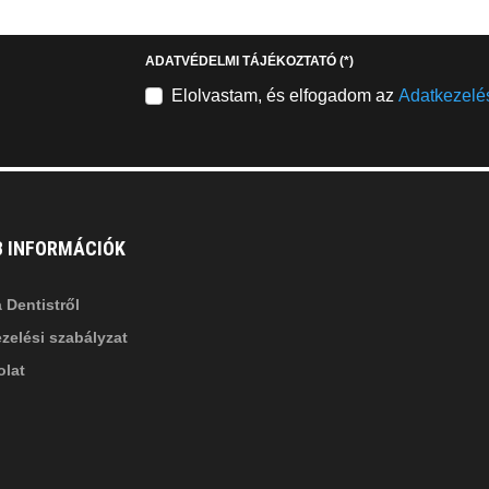
stagram
youtube-
b
square
ADATVÉDELMI TÁJÉKOZTATÓ
(*)
nkedin-
Elolvastam, és elfogadom az
Adatkezelés
B INFORMÁCIÓK
 Dentistről
zelési szabályzat
lat