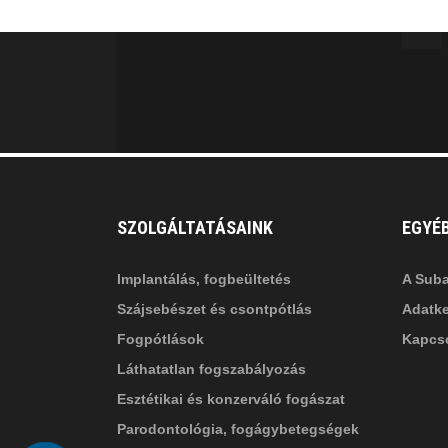
MINKET
facebook-
in
fa
f
fa-
li
in
SZOLGÁLTATÁSAINK
EGYÉ
Implantálás, fogbeültetés
A Suba
Szájsebészet és csontpótlás
Adatke
Fogpótlások
Kapcso
Láthatatlan fogszabályozás
Esztétikai és konzerváló fogászat
Parodontológia, fogágybetegségek