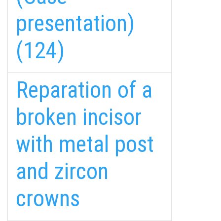
presentation)
(124)
Reparation of a
broken incisor
with metal post
and zircon
crowns
fab
fab
fab
fa-
fa-
fa-
ITT TALÁL MEG
MINKET
facebook-
instagram
youtube-