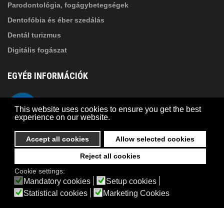
Parodontológia, fogágybetegségek
Dentofóbia és éber szedálás
Dentál turizmus
Digitális fogászat
EGYÉB INFORMÁCIÓK
A Suba Dentistről
Telefon
This website uses cookies to ensure you get the best
Adatkezelési szabályzat
experience on our website.
Kapcsolat
Accept all cookies
Allow selected cookies
Reject all cookies
© 2026 Suba Dental | Webdesign by
FRIK
Cookie settings:
Akadálymentesítési nyilatkozat
Mandatory cookies
Setup cookies
Statistical cookies
Marketing Cookies