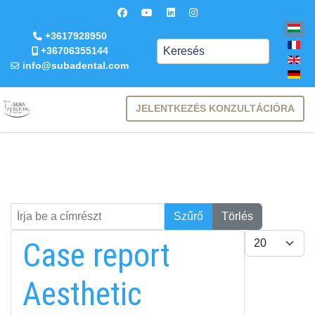
+3617928950
Keresés
+36706355144
info@subadental.com
JELENTKEZÉS KONZULTÁCIÓRA
Írja be a címrészt
Keresés
Szűrő
Törlés
Tételek #
Case report
Aesthetic