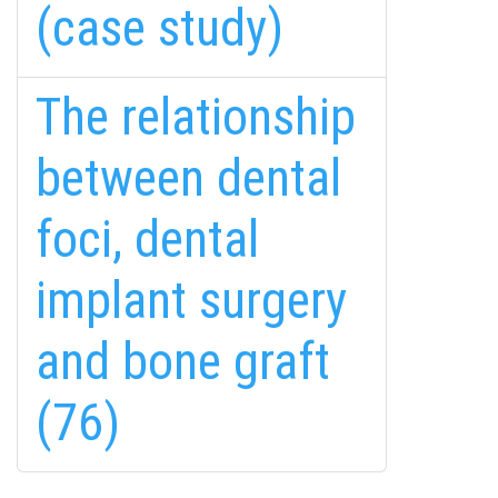
(case study)
The relationship
between dental
fab
fab
fab
foci, dental
fa-
fa-
fa-
ITT TALÁL MEG
MINKET
facebook-
instagram
youtube-
fab
implant surgery
f
square
fa-
EMAILCIME
linkedin-
and bone graft
in
(76)
FELIRATKOZÁS
FELIRATKOZÁS