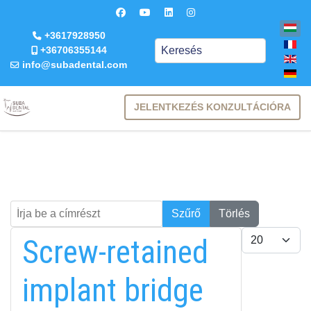
+3617928950
Keresés
+36706355144
info@subadental.com
JELENTKEZÉS KONZULTÁCIÓRA
Írja be a címrészt
Keresés
Szűrő
Törlés
Tételek #
Screw-retained
implant bridge