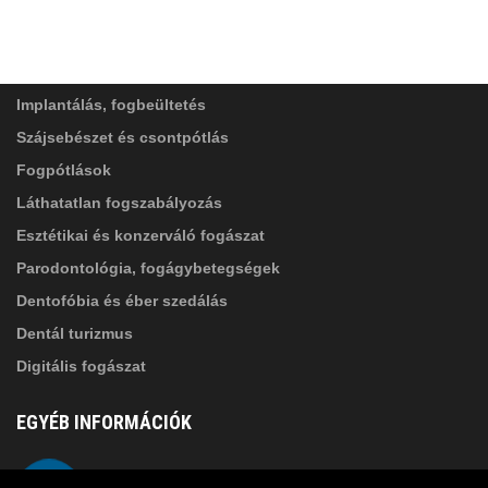
ADATVÉDELMI TÁJÉKOZTATÓ
(*)
SZOLGÁLTATÁSAINK
Elolvastam, és elfogadom az
Adatkezelési
tájékoztatóban
foglaltakat!
Implantálás, fogbeültetés
Szájsebészet és csontpótlás
Fogpótlások
Láthatatlan fogszabályozás
Esztétikai és konzerváló fogászat
Parodontológia, fogágybetegségek
Dentofóbia és éber szedálás
Dentál turizmus
Digitális fogászat
EGYÉB INFORMÁCIÓK
A Suba Dentistről
Telefon