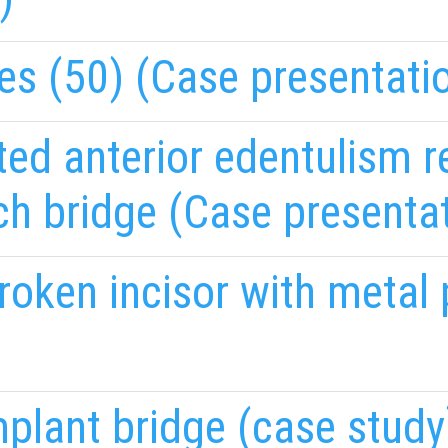
s (50) (Case presentati
ated anterior edentulism r
h bridge (Case presentat
roken incisor with metal 
plant bridge (case study