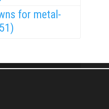
wns for metal-
FELIRATKOZÁS
(51)
FELIRATKOZÁS
i tájékoztatóban
foglaltakat!