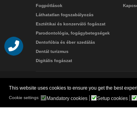
Fogpótlások
Kapcso
Láthatatlan fogszabályozás
Esztétikai és konzerváló fogászat
Parodontológia, fogágybetegségek
Dentofóbia és éber szedálás
Telefon
Dentál turizmus
Digitális fogászat
© 2026 Suba Dental | Webdesign by
FRIK
This website uses cookies to ensure you get the best exper
Akadálymentesítési nyilatkozat
Cookie settings:
Mandatory cookies
Setup cookies