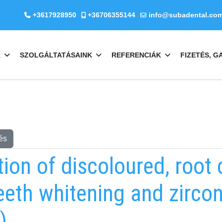
+3617928950
+36706355144
info@subadental.co
K
SZOLGÁLTATÁSAINK
REFERENCIÁK
FIZETÉS, G
és
tion of discoloured, root 
teeth whitening and zirc
)