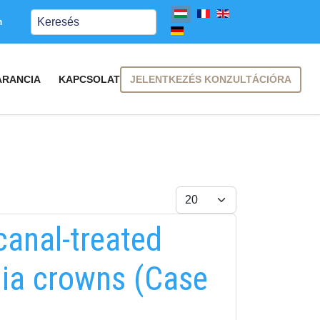
Keresés
m
JELENTKEZÉS KONZULTÁCIÓRA
ARANCIA
KAPCSOLAT
Tételek #
canal-treated
onia crowns (Case