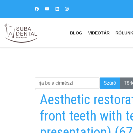
BLOG
VIDEOTÁR
RÓLUN
Írja be a címrészt
Keresés
Szűrő
Törl
Aesthetic restora
front teeth with 
presentation) (67