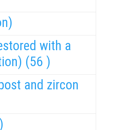
on)
estored with a
ion) (56 )
post and zircon
)