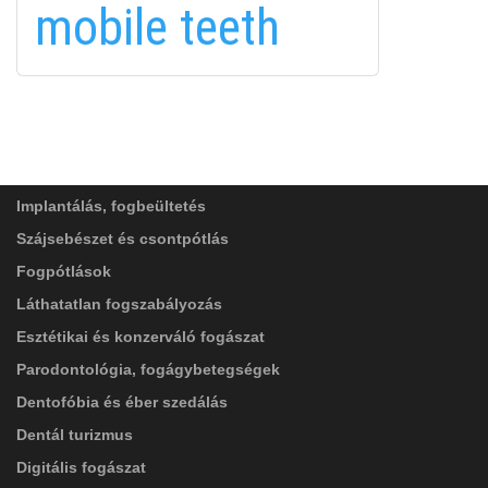
mobile teeth
FELIRATKOZÁS
FELIRATKOZÁS
ADATVÉDELMI TÁJÉKOZTATÓ
(*)
SZOLGÁLTATÁSAINK
Elolvastam, és elfogadom az
Adatkezelési
tájékoztatóban
foglaltakat!
Implantálás, fogbeültetés
Szájsebészet és csontpótlás
Fogpótlások
Láthatatlan fogszabályozás
Esztétikai és konzerváló fogászat
Parodontológia, fogágybetegségek
Dentofóbia és éber szedálás
Dentál turizmus
Digitális fogászat