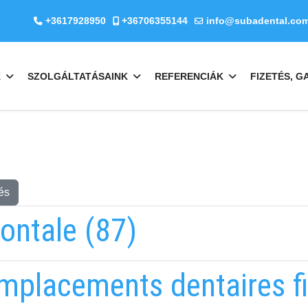
+3617928950
+36706355144
info@subadental.co
K
SZOLGÁLTATÁSAINK
REFERENCIÁK
FIZETÉS, G
és
ontale (87)
mplacements dentaires f