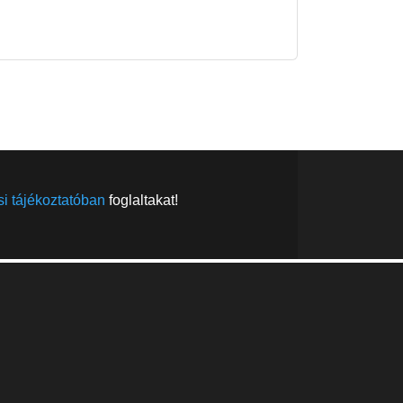
FELIRATKOZÁS
FELIRATKOZÁS
i tájékoztatóban
foglaltakat!