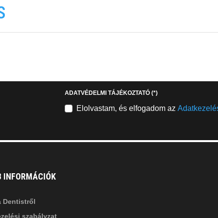
s
EMAILCIME
b
fab
fa-
stagram
youtube-
b
square
ADATVÉDELMI TÁJÉKOZTATÓ
(*)
nkedin-
Elolvastam, és elfogadom az
Adatkezelés
B INFORMÁCIÓK
 Dentistről
zelési szabályzat