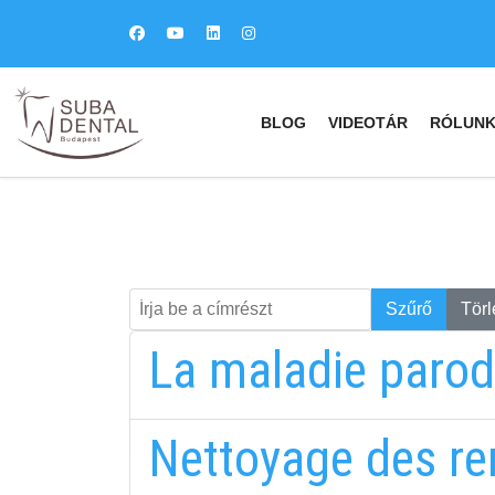
BLOG
VIDEOTÁR
RÓLUN
Írja be a címrészt
Keresés
Szűrő
Törl
La maladie parod
Nettoyage des re