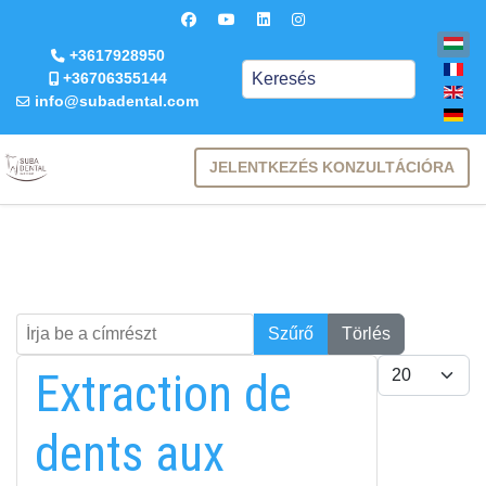
+3617928950
Keresés
+36706355144
info@subadental.com
JELENTKEZÉS KONZULTÁCIÓRA
Írja be a címrészt
Keresés
Szűrő
Törlés
Tételek #
Extraction de
dents aux