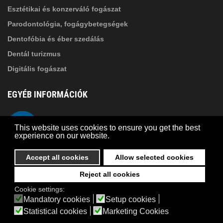
Esztétikai és konzerváló fogászat
Parodontológia, fogágybetegségek
Dentofóbia és éber szedálás
Dentál turizmus
Digitális fogászat
EGYÉB INFORMÁCIÓK
A Suba Dentistről
Telefon
This website uses cookies to ensure you get the best
Adatkezelési szabályzat
experience on our website.
Kapcsolat
Accept all cookies
Allow selected cookies
Reject all cookies
© 2026 Suba Dental | Webdesign by
FRIK
Cookie settings:
Akadálymentesítési nyilatkozat
Mandatory cookies
Setup cookies
Statistical cookies
Marketing Cookies