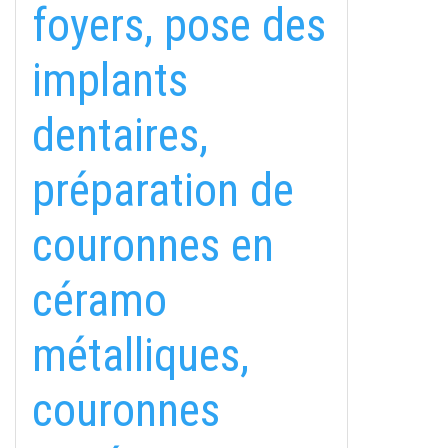
foyers, pose des
implants
dentaires,
préparation de
couronnes en
céramo
métalliques,
couronnes
fab
fab
fab