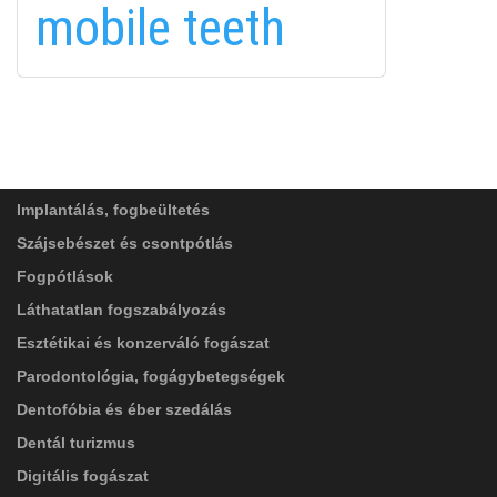
mobile teeth
FELIRATKOZÁS
FELIRATKOZÁS
ADATVÉDELMI TÁJÉKOZTATÓ
(*)
SZOLGÁLTATÁSAINK
Elolvastam, és elfogadom az
Adatkezelési
tájékoztatóban
foglaltakat!
Implantálás, fogbeültetés
Szájsebészet és csontpótlás
Fogpótlások
Láthatatlan fogszabályozás
Esztétikai és konzerváló fogászat
Parodontológia, fogágybetegségek
Dentofóbia és éber szedálás
Dentál turizmus
Digitális fogászat