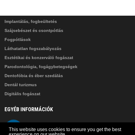
SZOLGÁLTATÁSAINK
Elolvastam, és elfogadom az
Adatkezelési
tájékoztatóban
foglaltakat!
Implantálás, fogbeültetés
Szájsebészet és csontpótlás
Fogpótlások
Láthatatlan fogszabályozás
Esztétikai és konzerváló fogászat
Parodontológia, fogágybetegségek
Dentofóbia és éber szedálás
Dentál turizmus
Digitális fogászat
EGYÉB INFORMÁCIÓK
A Suba Dentistről
Telefon
This website uses cookies to ensure you get the best
Adatkezelési szabályzat
experience on our website.