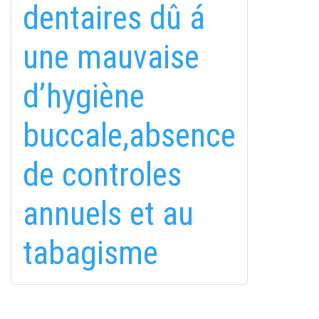
dentaires dû á
une mauvaise
d’hygiène
fab
fab
fab
buccale,absence
fa-
fa-
fa-
ITT TALÁL MEG
MINKET
facebook-
instagram
youtube-
fab
de controles
f
square
fa-
EMAILCIME
linkedin-
annuels et au
in
tabagisme
FELIRATKOZÁS
FELIRATKOZÁS
ADATVÉDELMI TÁJÉKOZTATÓ
(*)