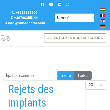
+3617928950
Keresés
+36706355144
info@subadental.com
JELENTKEZÉS KONZULTÁCIÓRA
Írja be a címrészt
Keresés
Szűrő
Törlés
Tételek #
Rejets des
implants