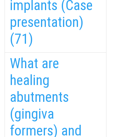
implants (Case
presentation)
(71)
What are
healing
abutments
fab
fab
fab
(gingiva
fa-
fa-
fa-
ITT TALÁL MEG
MINKET
facebook-
instagram
youtube-
fab
formers) and
f
square
fa-
EMAILCIME