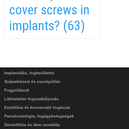
linkedin-
cover screws in
in
implants? (63)
FELIRATKOZÁS
FELIRATKOZÁS
ADATVÉDELMI TÁJÉKOZTATÓ
(*)
SZOLGÁLTATÁSAINK
Elolvastam, és elfogadom az
Adatkezelési
tájékoztatóban
foglaltakat!
Implantálás, fogbeültetés
Szájsebészet és csontpótlás
Fogpótlások
Láthatatlan fogszabályozás
Esztétikai és konzerváló fogászat
Parodontológia, fogágybetegségek
Dentofóbia és éber szedálás