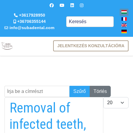
+3617928950
Keresés
+36706355144
info@subadental.com
JELENTKEZÉS KONZULTÁCIÓRA
Írja be a címrészt
Keresés
Szűrő
Törlés
Tételek #
Removal of
infected teeth,