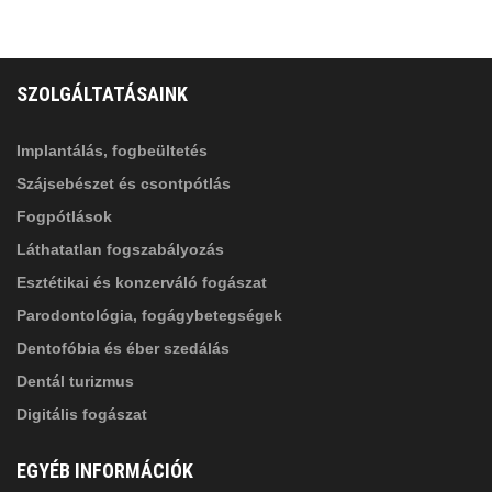
FELIRATKOZÁS
ADATVÉDELMI TÁJÉKOZTATÓ
(*)
SZOLGÁLTATÁSAINK
Elolvastam, és elfogadom az
Adatkezelési
tájékoztatóban
foglaltakat!
Implantálás, fogbeültetés
Szájsebészet és csontpótlás
Fogpótlások
Láthatatlan fogszabályozás
Esztétikai és konzerváló fogászat
Parodontológia, fogágybetegségek
Dentofóbia és éber szedálás
Dentál turizmus
Digitális fogászat
EGYÉB INFORMÁCIÓK