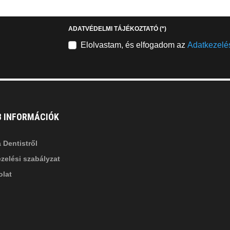
stagram
youtube-
b
square
ADATVÉDELMI TÁJÉKOZTATÓ
(*)
nkedin-
Elolvastam, és elfogadom az
Adatkezelés
B INFORMÁCIÓK
 Dentistről
zelési szabályzat
lat