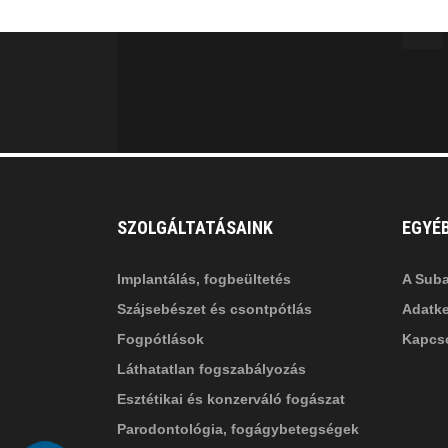
MINKET
facebook-
in
fa
f
fa-
li
in
SZOLGÁLTATÁSAINK
EGYÉ
Implantálás, fogbeültetés
A Suba
Szájsebészet és csontpótlás
Adatke
Fogpótlások
Kapcso
Láthatatlan fogszabályozás
Esztétikai és konzerváló fogászat
Parodontológia, fogágybetegségek