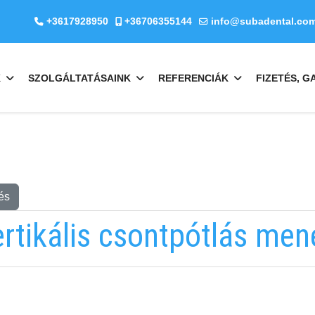
+3617928950
+36706355144
info@subadental.co
K
SZOLGÁLTATÁSAINK
REFERENCIÁK
FIZETÉS, G
és
ertikális csontpótlás men
EMAILCIME
b
fab
fa-