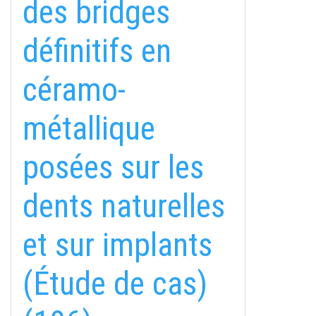
des bridges
définitifs en
céramo-
métallique
posées sur les
fab
fab
fab
dents naturelles
fa-
fa-
fa-
ITT TALÁL MEG
MINKET
facebook-
instagram
youtube-
fab
et sur implants
f
square
fa-
EMAILCIME
linkedin-
(Étude de cas)
in