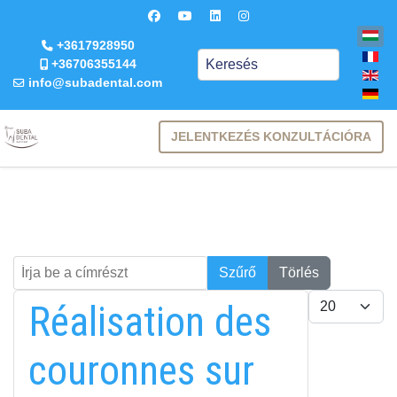
+3617928950
Keresés
+36706355144
info@subadental.com
JELENTKEZÉS KONZULTÁCIÓRA
Írja be a címrészt
Keresés
Szűrő
Törlés
Tételek #
Réalisation des
couronnes sur