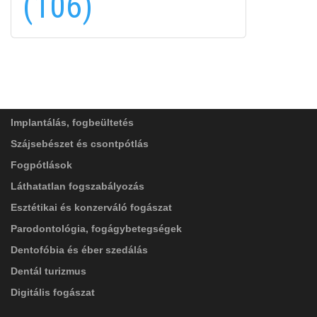
(106)
FELIRATKOZÁS
FELIRATKOZÁS
ADATVÉDELMI TÁJÉKOZTATÓ
(*)
SZOLGÁLTATÁSAINK
Elolvastam, és elfogadom az
Adatkezelési
tájékoztatóban
foglaltakat!
Implantálás, fogbeültetés
Szájsebészet és csontpótlás
Fogpótlások
Láthatatlan fogszabályozás
Esztétikai és konzerváló fogászat
Parodontológia, fogágybetegségek
Dentofóbia és éber szedálás
Dentál turizmus
Digitális fogászat