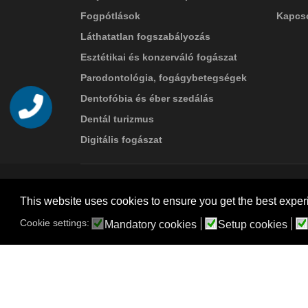
Fogpótlások
Kapcso
Láthatatlan fogszabályozás
Esztétikai és konzerváló fogászat
Parodontológia, fogágybetegségek
Dentofóbia és éber szedálás
Telefon
Dentál turizmus
Digitális fogászat
© 2026 Suba Dental | Webdesign by
FRIK
This website uses cookies to ensure you get the best exper
Akadálymentesítési nyilatkozat
Cookie settings:
Mandatory cookies
Setup cookies