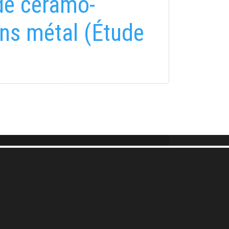
de céramo-
ans métal (Étude
FELIRATKOZÁS
FELIRATKOZÁS
i tájékoztatóban
foglaltakat!