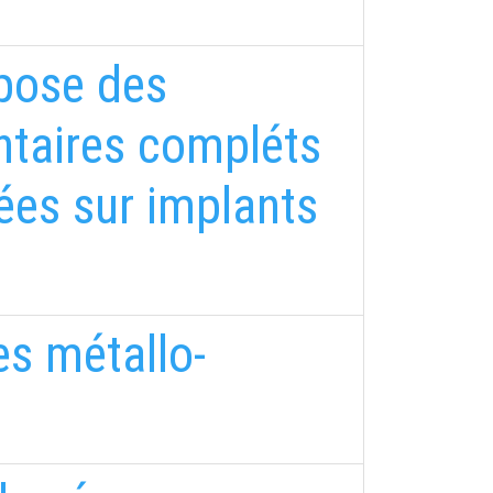
 pose des
entaires compléts
ées sur implants
s métallo-