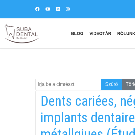
BLOG
VIDEOTÁR
RÓLUN
Írja be a címrészt
Keresés
Szűrő
Törl
Dents cariées, né
implants dentaire
métallqiues (Étud