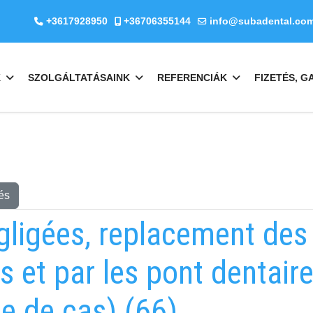
+3617928950
+36706355144
info@subadental.co
K
SZOLGÁLTATÁSAINK
REFERENCIÁK
FIZETÉS, G
és
gligées, replacement des 
s et par les pont dentair
e de cas) (66)