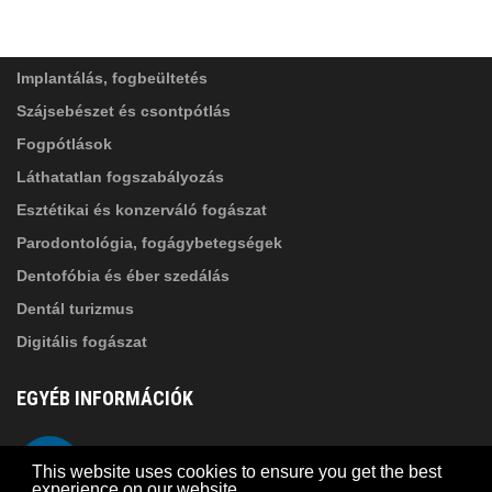
SZOLGÁLTATÁSAINK
Elolvastam, és elfogadom az
Adatkezelési
tájékoztatóban
foglaltakat!
Implantálás, fogbeültetés
Szájsebészet és csontpótlás
Fogpótlások
Láthatatlan fogszabályozás
Esztétikai és konzerváló fogászat
Parodontológia, fogágybetegségek
Dentofóbia és éber szedálás
Dentál turizmus
Digitális fogászat
EGYÉB INFORMÁCIÓK
A Suba Dentistről
Telefon
This website uses cookies to ensure you get the best
Adatkezelési szabályzat
experience on our website.