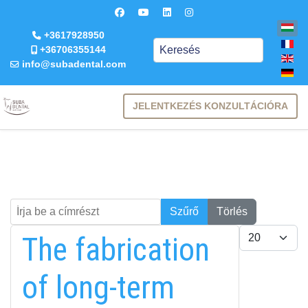
+3617928950
Keresés
+36706355144
info@subadental.com
JELENTKEZÉS KONZULTÁCIÓRA
Írja be a címrészt
Keresés
Szűrő
Törlés
Tételek #
The fabrication
of long-term