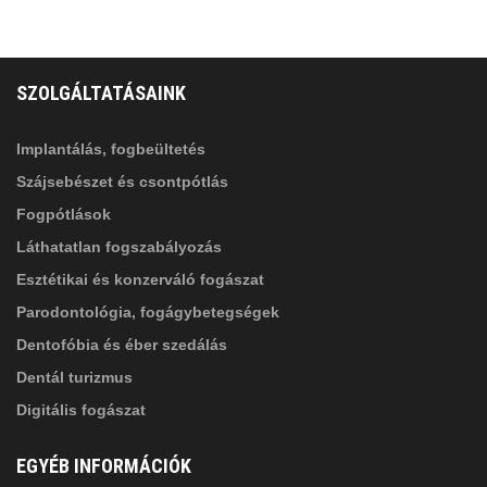
FELIRATKOZÁS
ADATVÉDELMI TÁJÉKOZTATÓ
(*)
SZOLGÁLTATÁSAINK
Elolvastam, és elfogadom az
Adatkezelési
tájékoztatóban
foglaltakat!
Implantálás, fogbeültetés
Szájsebészet és csontpótlás
Fogpótlások
Láthatatlan fogszabályozás
Esztétikai és konzerváló fogászat
Parodontológia, fogágybetegségek
Dentofóbia és éber szedálás
Dentál turizmus
Digitális fogászat
EGYÉB INFORMÁCIÓK