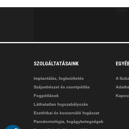
facebook-
in
fa
f
fa-
li
in
SZOLGÁLTATÁSAINK
EGYÉ
Implantálás, fogbeültetés
A Suba
Szájsebészet és csontpótlás
Adatke
Fogpótlások
Kapcso
Láthatatlan fogszabályozás
Esztétikai és konzerváló fogászat
Parodontológia, fogágybetegségek