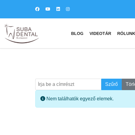
BLOG
VIDEOTÁR
RÓLUN
Írja be a címrészt
Keresés
Szűrő
Törl
Információ
Nem találhatók egyező elemek.
fab
fa
fa-
fa-
ITT TALÁL MEG
MINKET