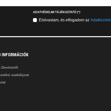
stagram
youtube-
b
square
ADATVÉDELMI TÁJÉKOZTATÓ
(*)
nkedin-
Elolvastam, és elfogadom az
Adatkezelés
B INFORMÁCIÓK
 Dentistről
zelési szabályzat
lat