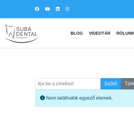
BLOG
VIDEOTÁR
RÓLUN
Írja be a címrészt
Keresés
Szűrő
Törl
Információ
Nem találhatók egyező elemek.
fab
fa
fa-
fa-
ITT TALÁL MEG
MINKET