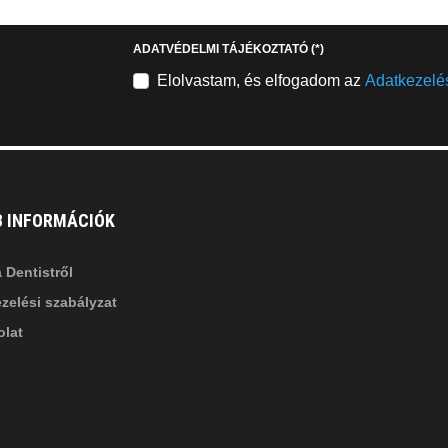
stagram
youtube-
b
square
ADATVÉDELMI TÁJÉKOZTATÓ
(*)
nkedin-
Elolvastam, és elfogadom az
Adatkezelés
B INFORMÁCIÓK
 Dentistről
zelési szabályzat
lat