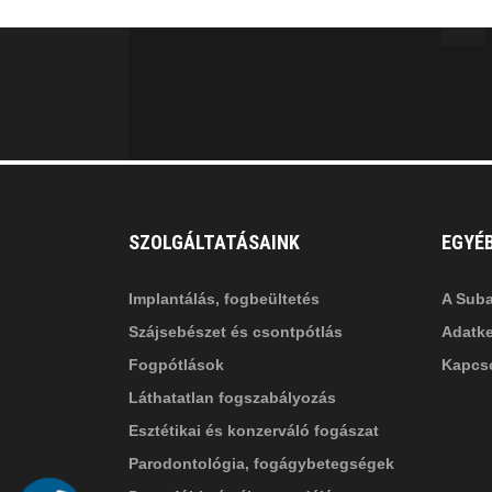
facebook-
in
fa
f
fa-
li
in
SZOLGÁLTATÁSAINK
EGYÉ
Implantálás, fogbeültetés
A Suba
Szájsebészet és csontpótlás
Adatke
Fogpótlások
Kapcso
Láthatatlan fogszabályozás
Esztétikai és konzerváló fogászat
Parodontológia, fogágybetegségek