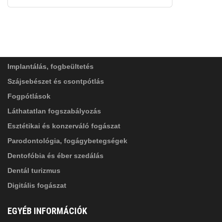
FELIRATKOZÁS
ADATVÉDELMI TÁJÉKOZTATÓ
(*)
SZOLGÁLTATÁSAINK
Elolvastam, és elfogadom az
Adatkezelési
tájékoztatóban
foglaltakat!
Implantálás, fogbeültetés
Szájsebészet és csontpótlás
Fogpótlások
Láthatatlan fogszabályozás
Esztétikai és konzerváló fogászat
Parodontológia, fogágybetegségek
Dentofóbia és éber szedálás
Dentál turizmus
Digitális fogászat
EGYÉB INFORMÁCIÓK