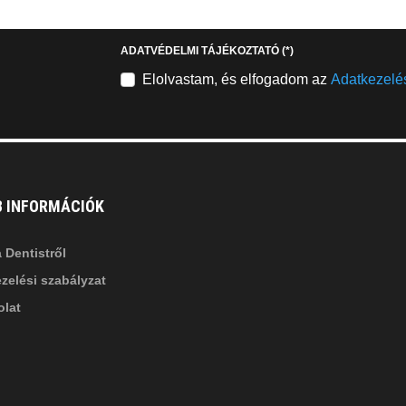
stagram
youtube-
b
square
ADATVÉDELMI TÁJÉKOZTATÓ
(*)
nkedin-
Elolvastam, és elfogadom az
Adatkezelés
B INFORMÁCIÓK
 Dentistről
zelési szabályzat
lat