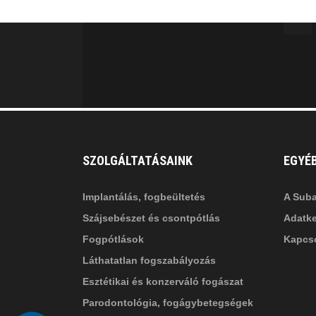
MINKET
facebook-
in
fa
f
fa-
li
in
SZOLGÁLTATÁSAINK
EGYÉ
Implantálás, fogbeültetés
A Suba
Szájsebészet és csontpótlás
Adatke
Fogpótlások
Kapcso
Láthatatlan fogszabályozás
Esztétikai és konzerváló fogászat
Parodontológia, fogágybetegségek