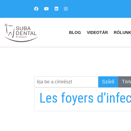
BLOG
VIDEOTÁR
RÓLUN
Írja be a címrészt
Keresés
Szűrő
Törl
Les foyers d’infe
fab
fa
fa-
fa-
ITT TALÁL MEG