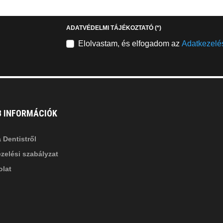
stagram
youtube-
b
square
ADATVÉDELMI TÁJÉKOZTATÓ
(*)
nkedin-
Elolvastam, és elfogadom az
Adatkezelés
B INFORMÁCIÓK
 Dentistről
zelési szabályzat
lat