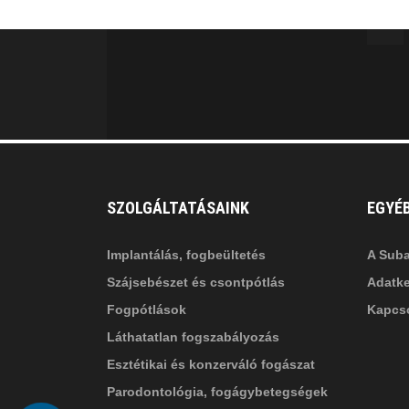
MINKET
facebook-
in
fa
f
fa-
li
in
SZOLGÁLTATÁSAINK
EGYÉ
Implantálás, fogbeültetés
A Suba
Szájsebészet és csontpótlás
Adatke
Fogpótlások
Kapcso
Láthatatlan fogszabályozás
Esztétikai és konzerváló fogászat
Parodontológia, fogágybetegségek