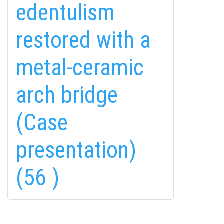
edentulism
restored with a
metal-ceramic
fab
fab
fab
arch bridge
fa-
fa-
fa-
ITT TALÁL MEG
MINKET
facebook-
instagram
youtube-
fab
(Case
f
square
fa-
EMAILCIME
linkedin-
presentation)
in
(56 )
FELIRATKOZÁS
FELIRATKOZÁS
ADATVÉDELMI TÁJÉKOZTATÓ
(*)