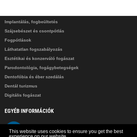
SZOLGÁLTATÁSAINK
Elolvastam, és elfogadom az
Adatkezelési
tájékoztatóban
foglaltakat!
Implantálás, fogbeültetés
Szájsebészet és csontpótlás
Fogpótlások
Láthatatlan fogszabályozás
Esztétikai és konzerváló fogászat
Parodontológia, fogágybetegségek
Dentofóbia és éber szedálás
Dentál turizmus
Digitális fogászat
EGYÉB INFORMÁCIÓK
A Suba Dentistről
Telefon
This website uses cookies to ensure you get the best
Adatkezelési szabályzat
experience on our website.