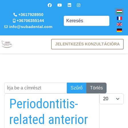
+3617928950
Keresés
+36706355144
info@subadental.com
JELENTKEZÉS KONZULTÁCIÓRA
Írja be a címrészt
Keresés
Szűrő
Törlés
Tételek #
Periodontitis-
related anterior