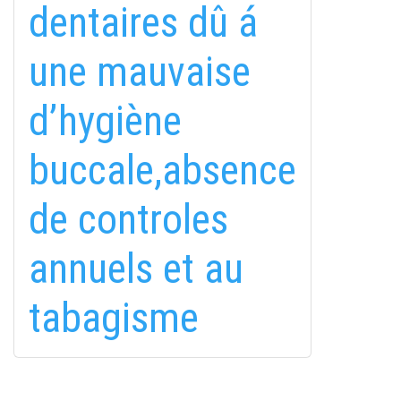
dentaires dû á
une mauvaise
d’hygiène
fab
fab
fab
buccale,absence
fa-
fa-
fa-
ITT TALÁL MEG
MINKET
facebook-
instagram
youtube-
fab
de controles
f
square
fa-
EMAILCIME
linkedin-
annuels et au
in
tabagisme
FELIRATKOZÁS
FELIRATKOZÁS
ADATVÉDELMI TÁJÉKOZTATÓ
(*)