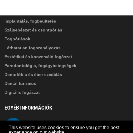
SZOLGÁLTATÁSAINK
Elolvastam, és elfogadom az
Adatkezelési
tájékoztatóban
foglaltakat!
Implantálás, fogbeültetés
Szájsebészet és csontpótlás
Fogpótlások
Láthatatlan fogszabályozás
Esztétikai és konzerváló fogászat
Parodontológia, fogágybetegségek
Dentofóbia és éber szedálás
Dentál turizmus
Digitális fogászat
EGYÉB INFORMÁCIÓK
A Suba Dentistről
Telefon
This website uses cookies to ensure you get the best
Adatkezelési szabályzat
experience on our website.