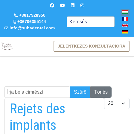
+3617928950
Keresés
+36706355144
info@subadental.com
JELENTKEZÉS KONZULTÁCIÓRA
Írja be a címrészt
Keresés
Szűrő
Törlés
Tételek #
Rejets des
implants