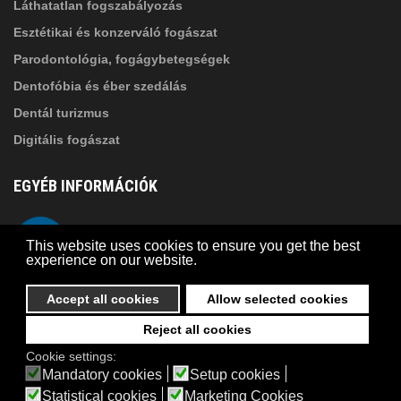
Láthatatlan fogszabályozás
Esztétikai és konzerváló fogászat
Parodontológia, fogágybetegségek
Dentofóbia és éber szedálás
Dentál turizmus
Digitális fogászat
EGYÉB INFORMÁCIÓK
A Suba Dentistről
Telefon
This website uses cookies to ensure you get the best
Adatkezelési szabályzat
experience on our website.
Kapcsolat
Accept all cookies
Allow selected cookies
Reject all cookies
© 2026 Suba Dental | Webdesign by
FRIK
Cookie settings:
Akadálymentesítési nyilatkozat
Mandatory cookies
Setup cookies
Statistical cookies
Marketing Cookies