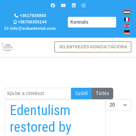
+3617928950
Keresés
+36706355144
info@subadental.com
JELENTKEZÉS KONZULTÁCIÓRA
Írja be a címrészt
Keresés
Szűrő
Törlés
Tételek #
Edentulism
restored by