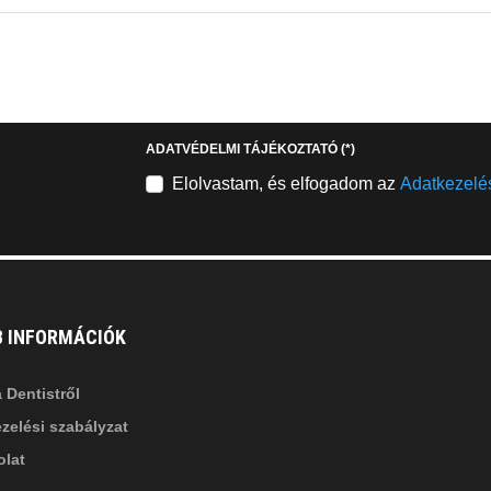
EMAILCIME
b
fab
fa-
stagram
youtube-
b
square
ADATVÉDELMI TÁJÉKOZTATÓ
(*)
nkedin-
Elolvastam, és elfogadom az
Adatkezelés
B INFORMÁCIÓK
 Dentistről
zelési szabályzat
lat