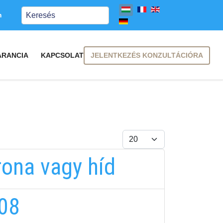
Keresés
m
JELENTKEZÉS KONZULTÁCIÓRA
ARANCIA
KAPCSOLAT
Tételek #
rona vagy híd
_08