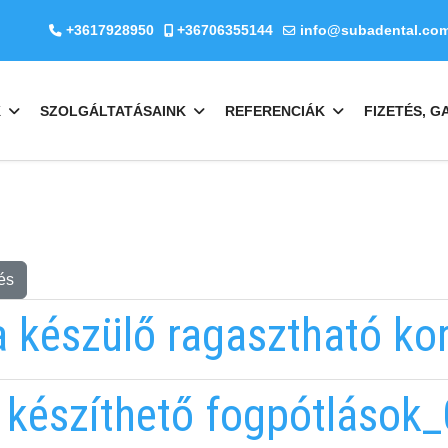
+3617928950
+36706355144
info@subadental.co
K
SZOLGÁLTATÁSAINK
REFERENCIÁK
FIZETÉS, G
és
 készülő ragasztható ko
készíthető fogpótlások