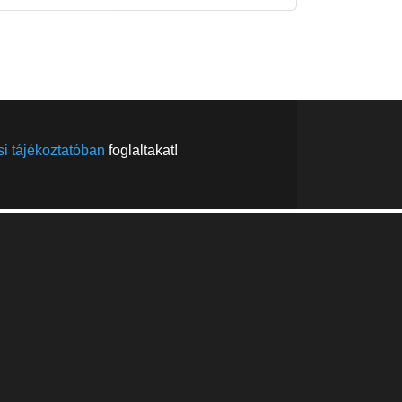
FELIRATKOZÁS
FELIRATKOZÁS
i tájékoztatóban
foglaltakat!