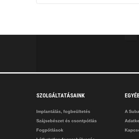
fab
fa
fa-
fa-
ITT TALÁL MEG
MINKET
facebook-
in
fa
f
fa-
li
in
SZOLGÁLTATÁSAINK
EGYÉ
Implantálás, fogbeültetés
A Suba
Szájsebészet és csontpótlás
Adatke
Fogpótlások
Kapcso