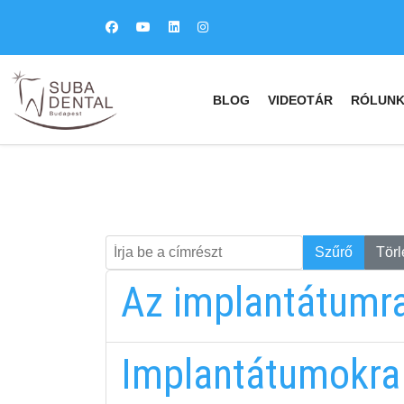
BLOG
VIDEOTÁR
RÓLUN
Írja be a címrészt
Keresés
Szűrő
Törl
Az implantátumra
Implantátumokra 