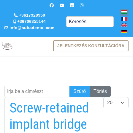
+3617928950
Keresés
+36706355144
info@subadental.com
JELENTKEZÉS KONZULTÁCIÓRA
Írja be a címrészt
Keresés
Szűrő
Törlés
Tételek #
Screw-retained
implant bridge