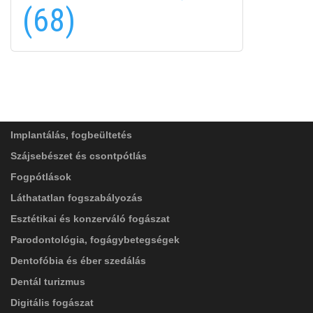
(68)
FELIRATKOZÁS
FELIRATKOZÁS
ADATVÉDELMI TÁJÉKOZTATÓ
(*)
SZOLGÁLTATÁSAINK
Elolvastam, és elfogadom az
Adatkezelési
tájékoztatóban
foglaltakat!
Implantálás, fogbeültetés
Szájsebészet és csontpótlás
Fogpótlások
Láthatatlan fogszabályozás
Esztétikai és konzerváló fogászat
Parodontológia, fogágybetegségek
Dentofóbia és éber szedálás
Dentál turizmus
Digitális fogászat