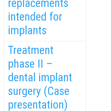
replacements
intended for
implants
Treatment
phase II –
fab
fab
fab
dental implant
fa-
fa-
fa-
ITT TALÁL MEG
MINKET
facebook-
instagram
youtube-
fab
surgery (Case
f
square
fa-
EMAILCIME
linkedin-
presentation)
in