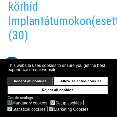
körhíd
Esztétikai és konzerváló fogászat
Parodontológia, fogágybetegségek
implantátumokon(eset
Dentofóbia és éber szedálás
Dentál turizmus
(30)
Digitális fogászat
EGYÉB INFORMÁCIÓK
A Suba Dentistről
Telefon
This website uses cookies to ensure you get the best
Adatkezelési szabályzat
experience on our website.
Kapcsolat
Accept all cookies
Allow selected cookies
Reject all cookies
© 2026 Suba Dental | Webdesign by
FRIK
Cookie settings:
Akadálymentesítési nyilatkozat
Mandatory cookies
Setup cookies
Statistical cookies
Marketing Cookies