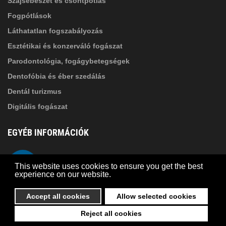
Szájsebészet és csontpótlás
Fogpótlások
Láthatatlan fogszabályozás
Esztétikai és konzerváló fogászat
Parodontológia, fogágybetegségek
Dentofóbia és éber szedálás
Dentál turizmus
Digitális fogászat
EGYÉB INFORMÁCIÓK
A Suba Dentistről
Telefon
This website uses cookies to ensure you get the best
Adatkezelési szabályzat
experience on our website.
Kapcsolat
Accept all cookies
Allow selected cookies
Reject all cookies