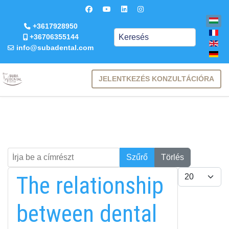
+3617928950
Keresés
+36706355144
info@subadental.com
JELENTKEZÉS KONZULTÁCIÓRA
Írja be a címrészt
Keresés
Szűrő
Törlés
Tételek #
The relationship
between dental