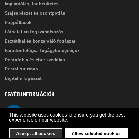
Implantálás, fogbeültetés
Szájsebészet és csontpótlás
Fogpótlások
Láthatatlan fogszabályozás
Esztétikai és konzerváló fogászat
Parodontológia, fogágybetegségek
Dentofóbia és éber szedálás
Dentál turizmus
Digitális fogászat
EGYÉB INFORMÁCIÓK
A Suba Dentistről
Telefon
This website uses cookies to ensure you get the best
Adatkezelési szabályzat
experience on our website.
Kapcsolat
Accept all cookies
Allow selected cookies