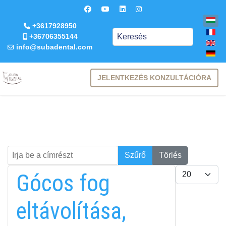
+3617928950
Keresés
+36706355144
info@subadental.com
JELENTKEZÉS KONZULTÁCIÓRA
Írja be a címrészt
Keresés
Szűrő
Törlés
Tételek #
Gócos fog
eltávolítása,