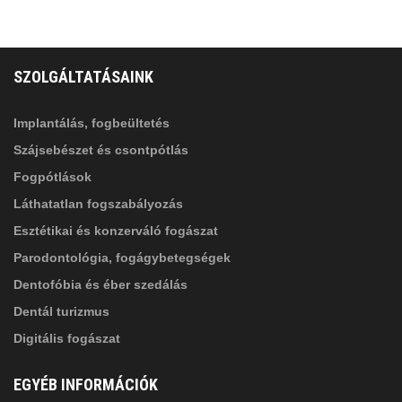
FELIRATKOZÁS
ADATVÉDELMI TÁJÉKOZTATÓ
(*)
SZOLGÁLTATÁSAINK
Elolvastam, és elfogadom az
Adatkezelési
tájékoztatóban
foglaltakat!
Implantálás, fogbeültetés
Szájsebészet és csontpótlás
Fogpótlások
Láthatatlan fogszabályozás
Esztétikai és konzerváló fogászat
Parodontológia, fogágybetegségek
Dentofóbia és éber szedálás
Dentál turizmus
Digitális fogászat
EGYÉB INFORMÁCIÓK